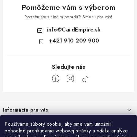
Pomôžeme vám s výberom
Potrebujete s niečím poradiť? Sme tu pre vás!
info
@
CardEmpire.sk
+421 910 209 900
Z
á
Informácie pre vás
p
ä
Ako nakupovať
Používame súbory cookie, aby sme vám umožnili
Prihlásenie
t
pohodlné prehliadanie webovej stránky a vďaka analýze
Všeobecné obchodné podmienky
E-mail