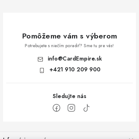
Pomôžeme vám s výberom
Potrebujete s niečím poradiť? Sme tu pre vás!
info
@
CardEmpire.sk
+421 910 209 900
Z
á