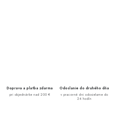
Podmienky ochrany osobných údajov a poučenie o Cookies
Kontakty
Doprava a platba
Práca v CardEmpire
Moja objednávka
Odstúpie od zmluvy formou elektronického formulára
Doprava a platba zdarma
Odoslanie do druhého dňa
pri objednávke nad 200 €
v pracovné dni odosielame do
24 hodín