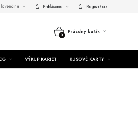
lovenčina
akty
Doprava a platba
Práca v CardEmpire
Moja objedn
Prihlásenie
Registrácia
Prázdny košík
NÁKUPNÝ
KOŠÍK
CG
VÝKUP KARIET
KUSOVÉ KARTY
HIT P