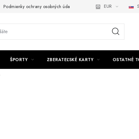
EUR
S
Podmienky ochrany osobných údajov a poučenie o Cookies
Kont
ŠPORTY
ZBERATEĽSKÉ KARTY
OSTATNÉ T
é