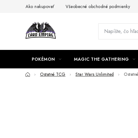
Prejsť
Ako nakupovať
Všeobecné obchodné podmienky
na
obsah
POKÉMON
MAGIC THE GATHERING
Domov
Ostatné TCG
Star Wars Unlimited
Ostatn