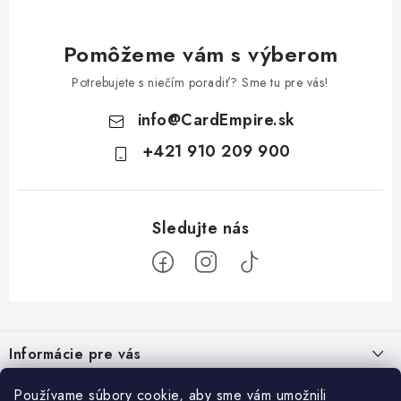
Pomôžeme vám s výberom
Potrebujete s niečím poradiť? Sme tu pre vás!
info
@
CardEmpire.sk
+421 910 209 900
Z
á
Informácie pre vás
p
ä
Ako nakupovať
Používame súbory cookie, aby sme vám umožnili
Prihlásenie