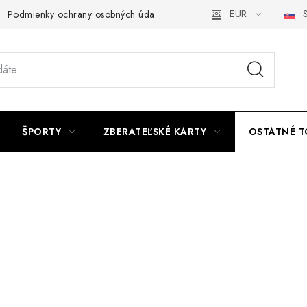
EUR
S
Podmienky ochrany osobných údajov a poučenie o Cookies
Kont
ŠPORTY
ZBERATEĽSKÉ KARTY
OSTATNÉ T