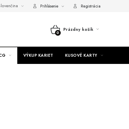
lovenčina
akty
Doprava a platba
Práca v CardEmpire
Moja objedn
Prihlásenie
Registrácia
Prázdny košík
NÁKUPNÝ
KOŠÍK
CG
VÝKUP KARIET
KUSOVÉ KARTY
HIT P