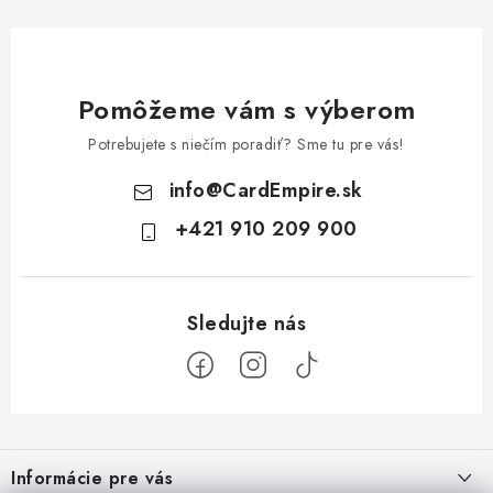
Pomôžeme vám s výberom
Potrebujete s niečím poradiť? Sme tu pre vás!
info
@
CardEmpire.sk
+421 910 209 900
Z
á
Informácie pre vás
p