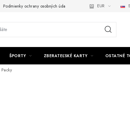
EUR
S
Podmienky ochrany osobných údajov a poučenie o Cookies
Kont
ŠPORTY
ZBERATEĽSKÉ KARTY
OSTATNÉ T
r Packy