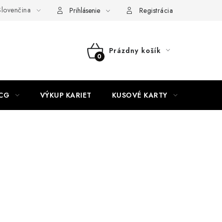
lovenčina
akty
Doprava a platba
Práca v CardEmpire
Moja objedn
Prihlásenie
Registrácia
Prázdny košík
NÁKUPNÝ
KOŠÍK
CG
VÝKUP KARIET
KUSOVÉ KARTY
HIT P