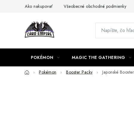
Prejsť
Ako nakupovať
Všeobecné obchodné podmienky
na
obsah
POKÉMON
MAGIC THE GATHERING
Domov
Pokémon
Booster Packy
Japonské Booste