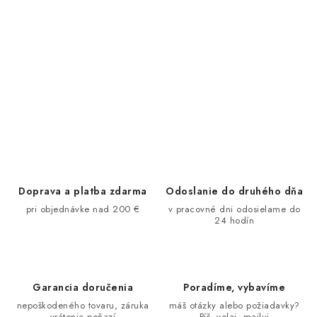
Doprava a platba zdarma
Odoslanie do druhého dňa
pri objednávke nad 200 €
v pracovné dni odosielame do
24 hodín
Garancia doručenia
Poradíme, vybavíme
nepoškodeného tovaru, záruka
máš otázky alebo požiadavky?
vrátenia peňazí
Píš, volaj, mailuj