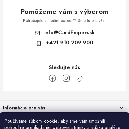
Pomôžeme vám s výberom
Potrebujete s niečím poradiť? Sme tu pre vás!
info
@
CardEmpire.sk
+421 910 209 900
Z
á
Informácie pre vás
p
ä
Ako nakupovať
Používame súbory cookie, aby sme vám umožnili
Prihlásenie
t
pohodlné prehliadanie webovej stránky a vďaka analýze