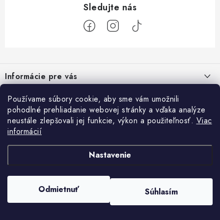
Z
á
Informácie pre vás
p
ä
Ako nakupovať
Používame súbory cookie, aby sme vám umožnili
Prihlásenie
t
pohodlné prehliadanie webovej stránky a vďaka analýze
Všeobecné obchodné podmienky
E-mail
i
neustále zlepšovali jej funkcie, výkon a použiteľnosť.
Viac
Facebook
informácií
e
Podmienky ochrany osobných údajov a poučenie o Cookies
Prijímame online platby
Kontakty
Nastavenie
Heslo
Doprava a platba
Copyright 2026
Card Empire
. Všetky práva vyhradené.
Upraviť nastavenie
Práca v CardEmpire
Odmietnuť
Súhlasím
cookies
Vytvoril Shoptet Premium
Moja objednávka