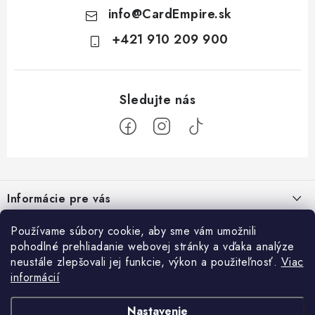
info
@
CardEmpire.sk
+421 910 209 900
Z
á
Informácie pre vás
p
ä
Ako nakupovať
Používame súbory cookie, aby sme vám umožnili
Prihlásenie
t
pohodlné prehliadanie webovej stránky a vďaka analýze
Všeobecné obchodné podmienky
E-mail
i
neustále zlepšovali jej funkcie, výkon a použiteľnosť.
Viac
Facebook
informácií
e
Podmienky ochrany osobných údajov a poučenie o Cookies
Prijímame online platby
Kontakty
Nastavenie