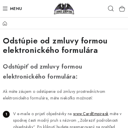
Prejsť
Hľad
na
obsah
Domov
POKÉMON
Odstúpie od zmluvy formou
MAGIC THE GATHERING
elektronického formulára
ŠPORTY
Odstúpiť od zmluvy formou
ZBERATEĽSKÉ KARTY
elektronického formulára:
OSTATNÉ TCG
Ak máte záujem o odstúpenie od zmluvy prostredníctvom
elektronického formulára, máte niekoľko možností:
VÝKUP KARIET
KUSOVÉ KARTY
V e-maile o prijatí objednávky na
www.CardEmpire.sk
máte v
spodnej časti modrý pruh s názvom „Zobraziť podrobnosti
objednávky“. Po kliknutí budete presmerovaný na prehľad