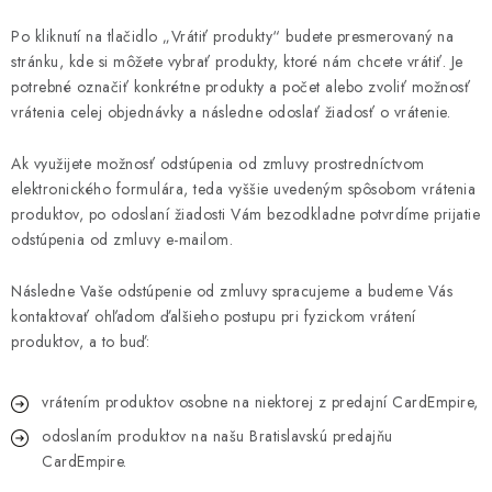
Podmienky ochrany osobných údajov a poučenie o Cookies
Po kliknutí na tlačidlo „Vrátiť produkty“ budete presmerovaný na
Kontakty
Doprava a platba
Práca v CardEmpire
stránku, kde si môžete vybrať produkty, ktoré nám chcete vrátiť. Je
Moja objednávka
potrebné označiť konkrétne produkty a počet alebo zvoliť možnosť
Odstúpie od zmluvy formou elektronického formulára
vrátenia celej objednávky a následne odoslať žiadosť o vrátenie.
Ak využijete možnosť odstúpenia od zmluvy prostredníctvom
elektronického formulára, teda vyššie uvedeným spôsobom vrátenia
produktov, po odoslaní žiadosti Vám bezodkladne potvrdíme prijatie
odstúpenia od zmluvy e-mailom.
Následne Vaše odstúpenie od zmluvy spracujeme a budeme Vás
kontaktovať ohľadom ďalšieho postupu pri fyzickom vrátení
produktov, a to buď:
vrátením produktov osobne na niektorej z predajní CardEmpire,
odoslaním produktov na našu Bratislavskú predajňu
CardEmpire.