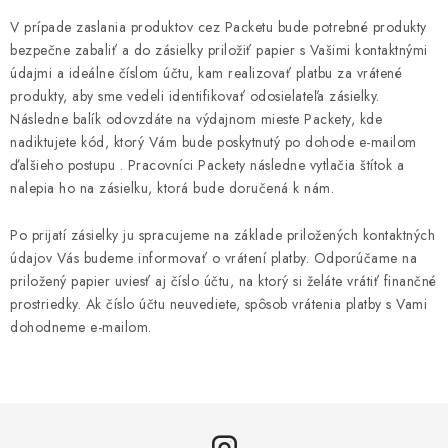
V prípade zaslania produktov cez Packetu bude potrebné produkty
bezpečne zabaliť a do zásielky priložiť papier s Vašimi kontaktnými
údajmi a ideálne číslom účtu, kam realizovať platbu za vrátené
produkty, aby sme vedeli identifikovať odosielateľa zásielky.
Následne balík odovzdáte na výdajnom mieste Packety, kde
nadiktujete kód, ktorý Vám bude poskytnutý po dohode e-mailom
ďalšieho postupu . Pracovníci Packety následne vytlačia štítok a
nalepia ho na zásielku, ktorá bude doručená k nám.
Po prijatí zásielky ju spracujeme na základe priložených kontaktných
údajov Vás budeme informovať o vrátení platby. Odporúčame na
priložený papier uviesť aj číslo účtu, na ktorý si želáte vrátiť finančné
prostriedky. Ak číslo účtu neuvediete, spôsob vrátenia platby s Vami
dohodneme e-mailom.