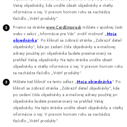
HIT PARADE
Vašej objednávky, kde uvidíte obsah objednávky a všetky
informácie o nej. V pravom hornom rohu sa nachádza
LEGO
tlačidlo „Vrátiť produkty“.
Priamo na stránke
www.CardEmpire.sk
môžete v spodnej časti
HERNÉ PRÍSLUŠENSTVO
webu v sekcii „Informácie pre Vás“ zvoliť možnosť „
Moja
objednávka
“. Po kliknutí sa zobrazí stránka „Zobraziť detail
PLYŠOVÉ HRAČKY
objednávky“, kde po zadaní čísla objednávky a e-mailovej
adresy použitej pri objednávke budete presmerovaný na
STOLOVÉ HRY
prehľad Vašej objednávky. Na tejto stránke uvidíte obsah
objednávky a všetky informácie o nej. V pravom hornom rohu
sa nachádza tlačidlo „Vrátiť produkty“.
FIGÚRKY
Môžete tiež kliknúť na tento odkaz „
Moja objednávka
“. Po
kliknutí sa zobrazí stránka „Zobraziť detail objednávky“, kde
PREDOBJEDNÁVKY
po zadaní čísla objednávky a e-mailovej adresy použitej pri
objednávke budete presmerovaný na prehľad Vašej
BLOG
objednávky. Na tejto stránke uvidíte obsah objednávky a všetky
informácie o nej. V pravom hornom rohu sa nachádza
Ako nakupovať
Všeobecné obchodné podmienky
tlačidlo „Vrátiť produkty“.