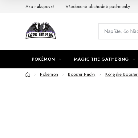
Prejsť
Ako nakupovať
Všeobecné obchodné podmienky
na
obsah
POKÉMON
MAGIC THE GATHERING
Domov
Pokémon
Booster Packy
Kórejské Booste