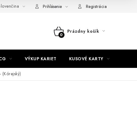
lovenčina
akty
Doprava a platba
Práca v CardEmpire
Moja objedn
Prihlásenie
Registrácia
Prázdny košík
NÁKUPNÝ
KOŠÍK
CG
VÝKUP KARIET
KUSOVÉ KARTY
HIT P
 (Kórejský)