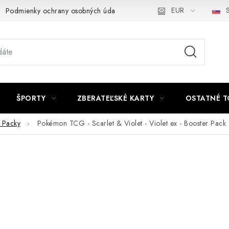
EUR
S
Podmienky ochrany osobných údajov a poučenie o Cookies
Kont
ŠPORTY
ZBERATEĽSKÉ KARTY
OSTATNÉ T
r Packy
Pokémon TCG - Scarlet & Violet - Violet ex - Booster Pack -