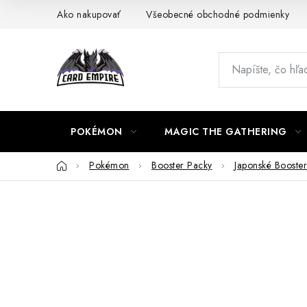
Prejsť
Ako nakupovať
Všeobecné obchodné podmienky
na
obsah
POKÉMON
MAGIC THE GATHERING
Domov
Pokémon
Booster Packy
Japonské Booste