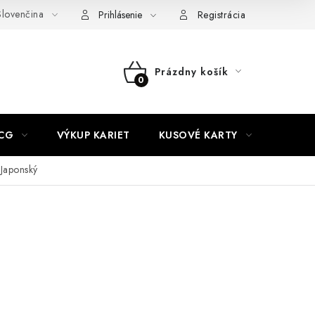
lovenčina
akty
Doprava a platba
Práca v CardEmpire
Moja objedn
Prihlásenie
Registrácia
Prázdny košík
NÁKUPNÝ
KOŠÍK
CG
VÝKUP KARIET
KUSOVÉ KARTY
HIT P
 Japonský