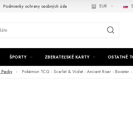
EUR
S
Podmienky ochrany osobných údajov a poučenie o Cookies
Kont
ŠPORTY
ZBERATEĽSKÉ KARTY
OSTATNÉ T
r Packy
Pokémon TCG - Scarlet & Violet - Ancient Roar - Booster -