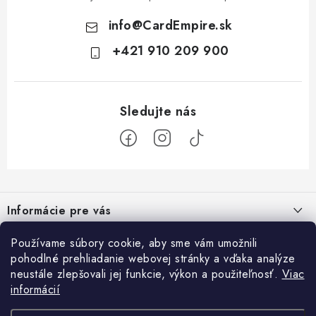
info
@
CardEmpire.sk
+421 910 209 900
Z
á
Informácie pre vás
p
ä
Ako nakupovať
Používame súbory cookie, aby sme vám umožnili
Prihlásenie
t
pohodlné prehliadanie webovej stránky a vďaka analýze
Všeobecné obchodné podmienky
E-mail
i
neustále zlepšovali jej funkcie, výkon a použiteľnosť.
Viac
Facebook
informácií
e
Podmienky ochrany osobných údajov a poučenie o Cookies