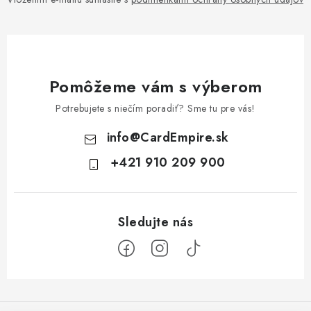
Pomôžeme vám s výberom
Potrebujete s niečím poradiť? Sme tu pre vás!
info
@
CardEmpire.sk
+421 910 209 900
Z
á