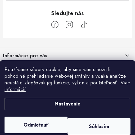
Z
á
Informácie pre vás
p
ä
Ako nakupovať
Používame súbory cookie, aby sme vám umožnili
Prihlásenie
t
pohodlné prehliadanie webovej stránky a vďaka analýze
Všeobecné obchodné podmienky
E-mail
i
neustále zlepšovali jej funkcie, výkon a použiteľnosť.
Viac
Facebook
informácií
e
Podmienky ochrany osobných údajov a poučenie o Cookies
Prijímame online platby
Kontakty
Nastavenie
Heslo
Doprava a platba
Copyright 2026
Card Empire
. Všetky práva vyhradené.
Upraviť nastavenie
Práca v CardEmpire
Odmietnuť
Súhlasím
cookies
Vytvoril Shoptet Premium