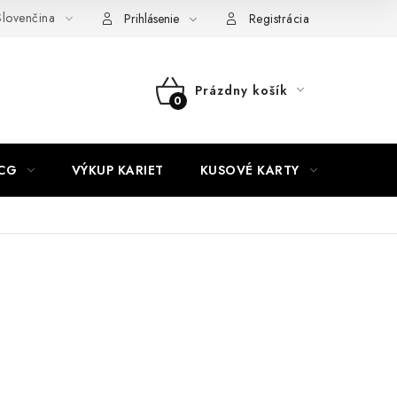
lovenčina
akty
Doprava a platba
Práca v CardEmpire
Moja objedn
Prihlásenie
Registrácia
Prázdny košík
NÁKUPNÝ
KOŠÍK
CG
VÝKUP KARIET
KUSOVÉ KARTY
HIT P