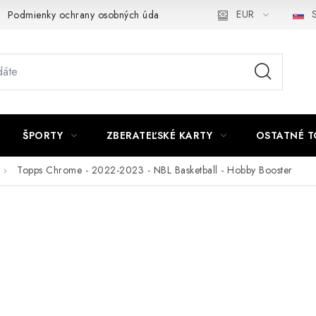
EUR
S
Podmienky ochrany osobných údajov a poučenie o Cookies
Kont
ŠPORTY
ZBERATEĽSKÉ KARTY
OSTATNÉ T
Topps Chrome - 2022-2023 - NBL Basketball - Hobby Booster