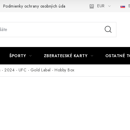
EUR
S
Podmienky ochrany osobných údajov a poučenie o Cookies
Kont
ŠPORTY
ZBERATEĽSKÉ KARTY
OSTATNÉ T
 - 2024 - UFC - Gold Label - Hobby Box