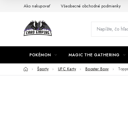
Prejsť
Ako nakupovať
Všeobecné obchodné podmienky
na
obsah
POKÉMON
MAGIC THE GATHERING
Domov
Športy
UFC Karty
Booster Boxy
Topps