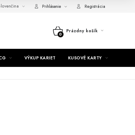
lovenčina
akty
Doprava a platba
Práca v CardEmpire
Moja objedn
Prihlásenie
Registrácia
Prázdny košík
NÁKUPNÝ
KOŠÍK
CG
VÝKUP KARIET
KUSOVÉ KARTY
HIT P