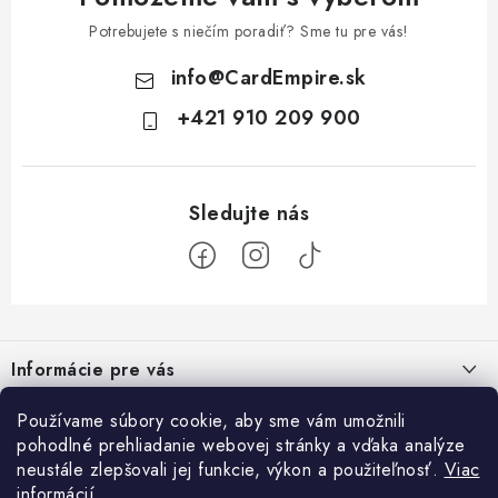
Potrebujete s niečím poradiť? Sme tu pre vás!
info
@
CardEmpire.sk
+421 910 209 900
Z
á
Informácie pre vás
p
ä
Ako nakupovať
Používame súbory cookie, aby sme vám umožnili
Prihlásenie
t
pohodlné prehliadanie webovej stránky a vďaka analýze
Všeobecné obchodné podmienky
E-mail
i
neustále zlepšovali jej funkcie, výkon a použiteľnosť.
Viac
Facebook
informácií
Podmienky ochrany osobných údajov a poučenie o Cookies