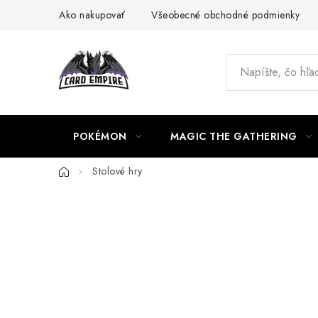
Prejsť
Ako nakupovať
Všeobecné obchodné podmienky
na
obsah
POKÉMON
MAGIC THE GATHERING
Domov
Stolové hry