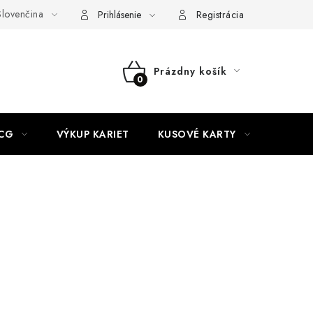
lovenčina
akty
Doprava a platba
Práca v CardEmpire
Moja objedn
Prihlásenie
Registrácia
Prázdny košík
NÁKUPNÝ
KOŠÍK
CG
VÝKUP KARIET
KUSOVÉ KARTY
HIT P