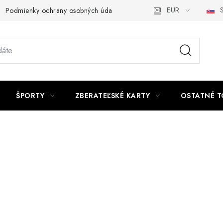
EUR
S
Podmienky ochrany osobných údajov a poučenie o Cookies
Kont
ŠPORTY
ZBERATEĽSKÉ KARTY
OSTATNÉ T