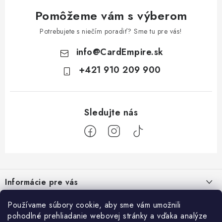
Pomôžeme vám s výberom
Potrebujete s niečím poradiť? Sme tu pre vás!
info
@
CardEmpire.sk
+421 910 209 900
Z
á
Informácie pre vás
p
ä
Ako nakupovať
Používame súbory cookie, aby sme vám umožnili
Prihlásenie
t
pohodlné prehliadanie webovej stránky a vďaka analýze
Všeobecné obchodné podmienky