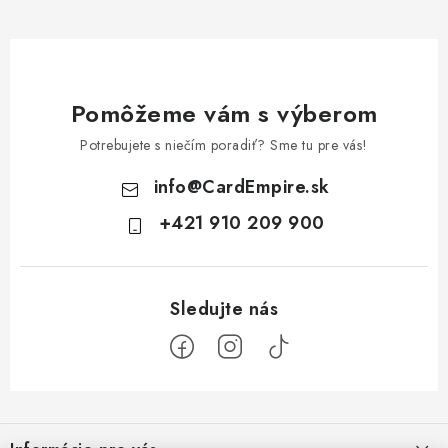
Pomôžeme vám s výberom
Potrebujete s niečím poradiť? Sme tu pre vás!
info
@
CardEmpire.sk
+421 910 209 900
Z
á