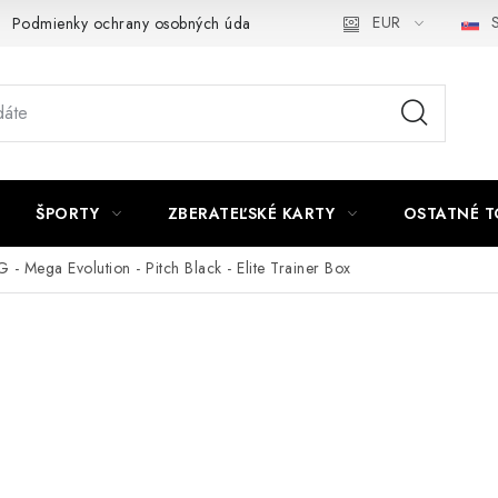
EUR
S
Podmienky ochrany osobných údajov a poučenie o Cookies
Kont
ŠPORTY
ZBERATEĽSKÉ KARTY
OSTATNÉ T
 Mega Evolution - Pitch Black - Elite Trainer Box