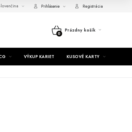
lovenčina
akty
Doprava a platba
Práca v CardEmpire
Moja objedn
Prihlásenie
Registrácia
Prázdny košík
NÁKUPNÝ
KOŠÍK
CG
VÝKUP KARIET
KUSOVÉ KARTY
HIT P