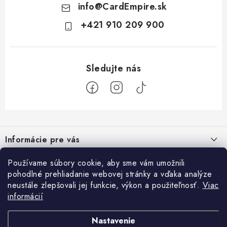
info
@
CardEmpire.sk
+421 910 209 900
Z
á
Informácie pre vás
p
ä
Ako nakupovať
Používame súbory cookie, aby sme vám umožnili
Prihlásenie
t
pohodlné prehliadanie webovej stránky a vďaka analýze
Všeobecné obchodné podmienky
E-mail
i
neustále zlepšovali jej funkcie, výkon a použiteľnosť.
Viac
Facebook
informácií
e
Podmienky ochrany osobných údajov a poučenie o Cookies
Prijímame online platby
Kontakty
Nastavenie