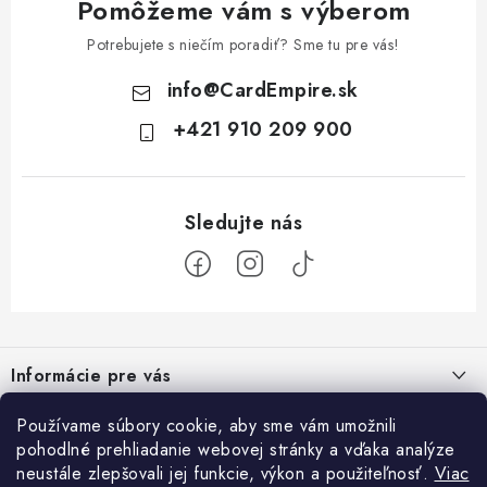
Pomôžeme vám s výberom
Potrebujete s niečím poradiť? Sme tu pre vás!
info
@
CardEmpire.sk
+421 910 209 900
Z
á
Informácie pre vás
p
ä
Ako nakupovať
Používame súbory cookie, aby sme vám umožnili
Prihlásenie
t
pohodlné prehliadanie webovej stránky a vďaka analýze
Všeobecné obchodné podmienky
E-mail
i
neustále zlepšovali jej funkcie, výkon a použiteľnosť.
Viac
Facebook