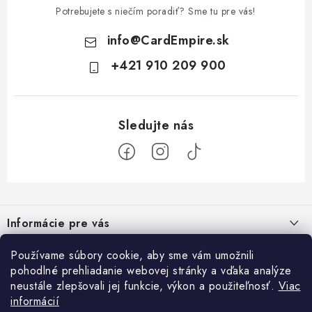
Potrebujete s niečím poradiť? Sme tu pre vás!
info
@
CardEmpire.sk
+421 910 209 900
Z
á
Informácie pre vás
p
ä
Ako nakupovať
Používame súbory cookie, aby sme vám umožnili
Prihlásenie
t
pohodlné prehliadanie webovej stránky a vďaka analýze
Všeobecné obchodné podmienky
E-mail
i
neustále zlepšovali jej funkcie, výkon a použiteľnosť.
Viac
Facebook
informácií
e
Podmienky ochrany osobných údajov a poučenie o Cookies