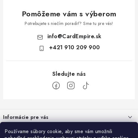
Pomôžeme vám s výberom
Potrebujete s niečím poradiť? Sme tu pre vás!
info
@
CardEmpire.sk
+421 910 209 900
Z
á
Informácie pre vás
p
ä
Ako nakupovať
Používame súbory cookie, aby sme vám umožnili
Prihlásenie
t