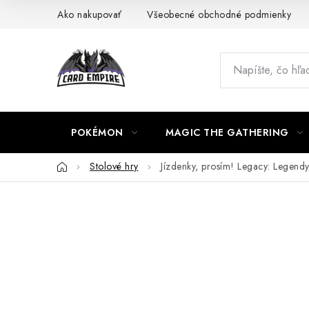
Prejsť
Ako nakupovať
Všeobecné obchodné podmienky
na
obsah
POKÉMON
MAGIC THE GATHERING
Domov
Stolové hry
Jízdenky, prosím! Legacy: Legen