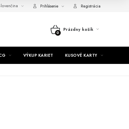
lovenčina
akty
Doprava a platba
Práca v CardEmpire
Moja objedn
Prihlásenie
Registrácia
Prázdny košík
NÁKUPNÝ
KOŠÍK
CG
VÝKUP KARIET
KUSOVÉ KARTY
HIT P