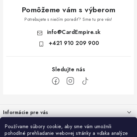
Pomôžeme vám s výberom
Potrebujete s niečím poradiť? Sme tu pre vás!
info
@
CardEmpire.sk
+421 910 209 900
Z
á
Informácie pre vás
p
ä
Ako nakupovať
Používame súbory cookie, aby sme vám umožnili
Prihlásenie
t
pohodlné prehliadanie webovej stránky a vďaka analýze
Všeobecné obchodné podmienky