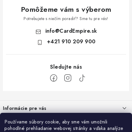
Pomôžeme vám s výberom
Potrebujete s niečím poradiť? Sme tu pre vás!
info
@
CardEmpire.sk
+421 910 209 900
Z
á
Informácie pre vás
p
ä
Ako nakupovať
Používame súbory cookie, aby sme vám umožnili
Prihlásenie
t
pohodlné prehliadanie webovej stránky a vďaka analýze
Všeobecné obchodné podmienky