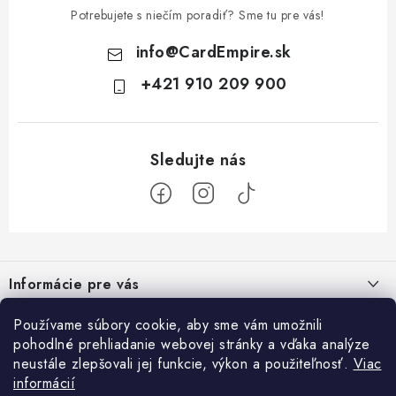
Potrebujete s niečím poradiť? Sme tu pre vás!
info
@
CardEmpire.sk
+421 910 209 900
Z
á
Informácie pre vás
p
ä
Ako nakupovať
Používame súbory cookie, aby sme vám umožnili
Prihlásenie
t
pohodlné prehliadanie webovej stránky a vďaka analýze
Všeobecné obchodné podmienky
E-mail
i
neustále zlepšovali jej funkcie, výkon a použiteľnosť.
Viac
Facebook
informácií
e
Podmienky ochrany osobných údajov a poučenie o Cookies