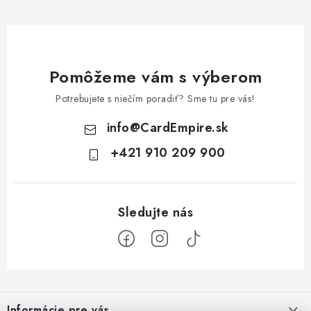
Pomôžeme vám s výberom
Potrebujete s niečím poradiť? Sme tu pre vás!
info
@
CardEmpire.sk
+421 910 209 900
Z
á
Informácie pre vás