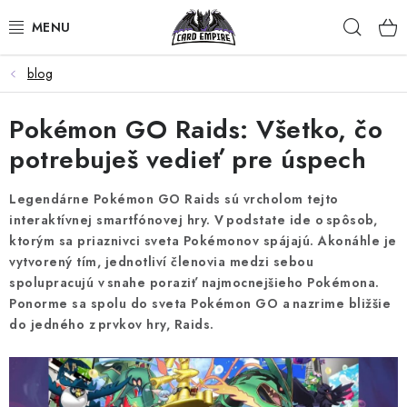
Prejsť
Hľad
na
obsah
blog
POKÉMON
Pokémon GO Raids: Všetko, čo
MAGIC THE GATHERING
potrebuješ vedieť pre úspech
ŠPORTY
Legendárne Pokémon GO Raids sú vrcholom tejto
ZBERATEĽSKÉ KARTY
interaktívnej smartfónovej hry. V podstate ide o spôsob,
ktorým sa priaznivci sveta Pokémonov spájajú. Akonáhle je
vytvorený tím, jednotliví členovia medzi sebou
OSTATNÉ TCG
spolupracujú v snahe poraziť najmocnejšieho Pokémona.
Ponorme sa spolu do sveta Pokémon GO a nazrime bližšie
VÝKUP KARIET
do jedného z prvkov hry, Raids.
KUSOVÉ KARTY