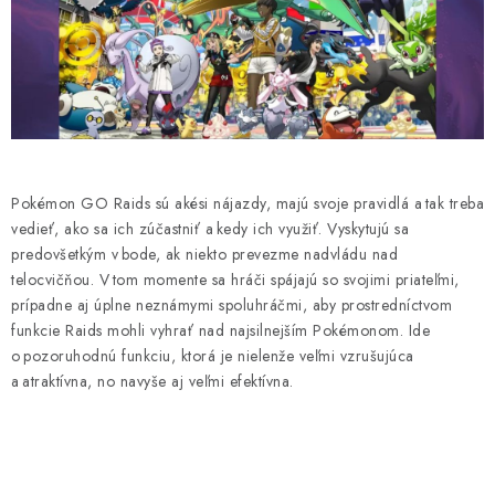
HIT PARADE
LEGO
HERNÉ PRÍSLUŠENSTVO
PLYŠOVÉ HRAČKY
Pokémon GO Raids sú akési nájazdy, majú svoje pravidlá a tak treba
vedieť, ako sa ich zúčastniť a kedy ich využiť. Vyskytujú sa
STOLOVÉ HRY
predovšetkým v bode, ak niekto prevezme nadvládu nad
telocvičňou. V tom momente sa hráči spájajú so svojimi priateľmi,
FIGÚRKY
prípadne aj úplne neznámymi spoluhráčmi, aby prostredníctvom
funkcie Raids mohli vyhrať nad najsilnejším Pokémonom. Ide
PREDOBJEDNÁVKY
o pozoruhodnú funkciu, ktorá je nielenže veľmi vzrušujúca
a atraktívna, no navyše aj veľmi efektívna.
BLOG
Ako nakupovať
Všeobecné obchodné podmienky