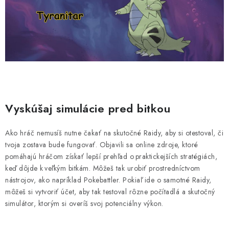
Vyskúšaj simulácie pred bitkou
Ako hráč nemusíš nutne čakať na skutočné Raidy, aby si otestoval, či
tvoja zostava bude fungovať. Objavili sa online zdroje, ktoré
pomáhajú hráčom získať lepší prehľad o praktickejších stratégiách,
keď dôjde k veľkým bitkám. Môžeš tak urobiť prostredníctvom
nástrojov, ako napríklad Pokebattler. Pokiaľ ide o samotné Raidy,
môžeš si vytvoriť účet, aby tak testoval rôzne počítadlá a skutočný
simulátor, ktorým si overíš svoj potenciálny výkon.