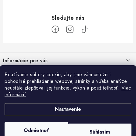
Z
á
Informácie pre vás
p
ä
Ako nakupovať
Používame súbory cookie, aby sme vám umožnili
Prihlásenie
t
pohodlné prehliadanie webovej stránky a vďaka analýze
Všeobecné obchodné podmienky
E-mail
i
neustále zlepšovali jej funkcie, výkon a použiteľnosť.
Viac
Facebook
informácií
e
Podmienky ochrany osobných údajov a poučenie o Cookies
Prijímame online platby
Kontakty
Nastavenie
Heslo
Doprava a platba
Copyright 2026
Card Empire
. Všetky práva vyhradené.
Upraviť nastavenie
Odmietnuť
Práca v CardEmpire
Súhlasím
cookies