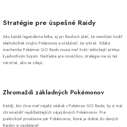
Stratégie pre úspešné Raidy
Ako každá legendárna bitka, aj pri Raidoch platí, že nemôžeš hodiť
akéhokoľvek svojho Pokémona a očakávať, že vyhráš. Vďaka
mechanike Pokémon GO Raids musia mať hráči taktickejší prístup
k jednotlivým bojom. Našťastie pre nováčikov, stratégie nie sú tak
náročné, ako sa zdajú.
Zhromaždi základných Pokémonov
Každý, kto chce mať nejaký náskok v Pokémon GO Raids, by si mal
zhromaždiť najdôležitejších nájazdových Pokémonov. Pre
praktickosť prinášame pár Pokémonov, ktoré je dobré do daných
Raidov si zaobstarať.