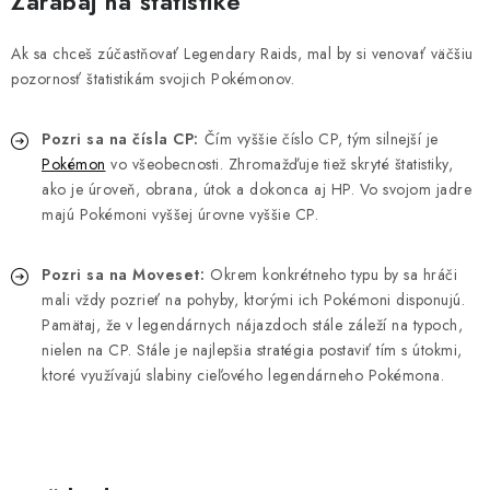
Zarábaj na štatistike
Ak sa chceš zúčastňovať Legendary Raids, mal by si venovať väčšiu
pozornosť štatistikám svojich Pokémonov.
Pozri sa na čísla CP:
Čím vyššie číslo CP, tým silnejší je
Pokémon
vo všeobecnosti. Zhromažďuje tiež skryté štatistiky,
ako je úroveň, obrana, útok a dokonca aj HP. Vo svojom jadre
majú Pokémoni vyššej úrovne vyššie CP.
Pozri sa na Moveset:
Okrem konkrétneho typu by sa hráči
mali vždy pozrieť na pohyby, ktorými ich Pokémoni disponujú.
Pamätaj, že v legendárnych nájazdoch stále záleží na typoch,
nielen na CP. Stále je najlepšia stratégia postaviť tím s útokmi,
ktoré využívajú slabiny cieľového legendárneho Pokémona.