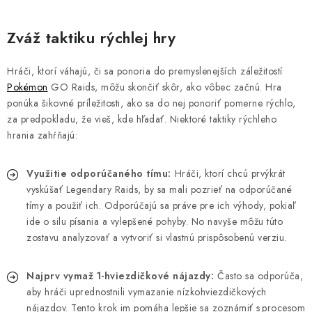
Zváž taktiku rýchlej hry
Hráči, ktorí váhajú, či sa ponoria do premyslenejších záležitostí
Pokémon
GO Raids, môžu skončiť skôr, ako vôbec začnú. Hra
ponúka šikovné príležitosti, ako sa do nej ponoriť pomerne rýchlo,
za predpokladu, že vieš, kde hľadať. Niektoré taktiky rýchleho
hrania zahŕňajú:
Využitie odporúčaného tímu:
Hráči, ktorí chcú prvýkrát
vyskúšať Legendary Raids, by sa mali pozrieť na odporúčané
tímy a použiť ich. Odporúčajú sa práve pre ich výhody, pokiaľ
ide o silu písania a vylepšené pohyby. No navyše môžu túto
zostavu analyzovať a vytvoriť si vlastnú prispôsobenú verziu.
Najprv vymaž 1-hviezdičkové nájazdy:
Často sa odporúča,
aby hráči uprednostnili vymazanie nízkohviezdičkových
nájazdov. Tento krok im pomáha lepšie sa zoznámiť s procesom