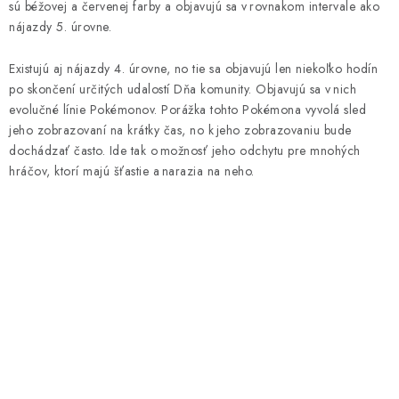
sú béžovej a červenej farby a objavujú sa v rovnakom intervale ako
nájazdy 5. úrovne.
Existujú aj nájazdy 4. úrovne, no tie sa objavujú len niekoľko hodín
po skončení určitých udalostí Dňa komunity. Objavujú sa v nich
evolučné línie Pokémonov. Porážka tohto Pokémona vyvolá sled
jeho zobrazovaní na krátky čas, no k jeho zobrazovaniu bude
dochádzať často. Ide tak o možnosť jeho odchytu pre mnohých
hráčov, ktorí majú šťastie a narazia na neho.