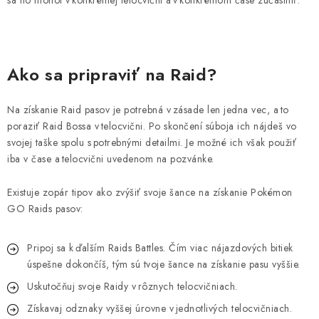
Ako sa pripraviť na Raid?
Na získanie Raid pasov je potrebná v zásade len jedna vec, a to
poraziť Raid Bossa v telocvični. Po skončení súboja ich nájdeš vo
svojej taške spolu s potrebnými detailmi. Je možné ich však použiť
iba v čase a telocvični uvedenom na pozvánke.
Existuje zopár tipov ako zvýšiť svoje šance na získanie Pokémon
GO Raids pasov:
Pripoj sa k ďalším Raids Battles. Čím viac nájazdových bitiek
úspešne dokončíš, tým sú tvoje šance na získanie pasu vyššie.
Uskutočňuj svoje Raidy v rôznych telocvičniach.
Získavaj odznaky vyššej úrovne v jednotlivých telocvičniach.