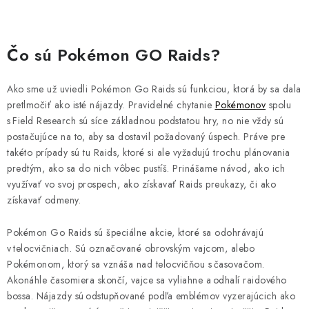
Čo sú Pokémon GO Raids?
Ako sme už uviedli Pokémon Go Raids sú funkciou, ktorá by sa dala
pretlmočiť ako isté nájazdy. Pravidelné chytanie
Pokémonov
spolu
s Field Research sú síce základnou podstatou hry, no nie vždy sú
postačujúce na to, aby sa dostavil požadovaný úspech. Práve pre
takéto prípady sú tu Raids, ktoré si ale vyžadujú trochu plánovania
predtým, ako sa do nich vôbec pustíš. Prinášame návod, ako ich
využívať vo svoj prospech, ako získavať Raids preukazy, či ako
získavať odmeny.
Pokémon Go Raids sú špeciálne akcie, ktoré sa odohrávajú
v telocvičniach. Sú označované obrovským vajcom, alebo
Pokémonom, ktorý sa vznáša nad telocvičňou s časovačom.
Akonáhle časomiera skončí, vajce sa vyliahne a odhalí raidového
bossa. Nájazdy sú odstupňované podľa emblémov vyzerajúcich ako