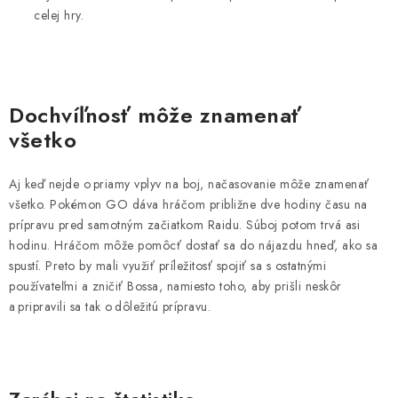
celej hry.
Dochvíľnosť môže znamenať
všetko
Aj keď nejde o priamy vplyv na boj, načasovanie môže znamenať
všetko. Pokémon GO dáva hráčom približne dve hodiny času na
prípravu pred samotným začiatkom Raidu. Súboj potom trvá asi
hodinu. Hráčom môže pomôcť dostať sa do nájazdu hneď, ako sa
spustí. Preto by mali využiť príležitosť spojiť sa s ostatnými
používateľmi a zničiť Bossa, namiesto toho, aby prišli neskôr
a pripravili sa tak o dôležitú prípravu.