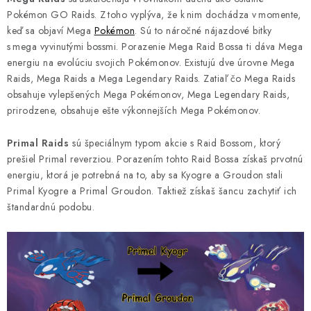
Pokémon GO Raids. Z toho vyplýva, že k nim dochádza v momente,
keď sa objaví Mega
Pokémon
. Sú to náročné nájazdové bitky
s mega vyvinutými bossmi. Porazenie Mega Raid Bossa ti dáva Mega
energiu na evolúciu svojich Pokémonov. Existujú dve úrovne Mega
Raids, Mega Raids a Mega Legendary Raids. Zatiaľ čo Mega Raids
obsahuje vylepšených Mega Pokémonov, Mega Legendary Raids,
prirodzene, obsahuje ešte výkonnejších Mega Pokémonov.
Primal Raids
sú špeciálnym typom akcie s Raid Bossom, ktorý
prešiel Primal reverziou. Porazením tohto Raid Bossa získaš prvotnú
energiu, ktorá je potrebná na to, aby sa Kyogre a Groudon stali
Primal Kyogre a Primal Groudon. Taktiež získaš šancu zachytiť ich
štandardnú podobu.