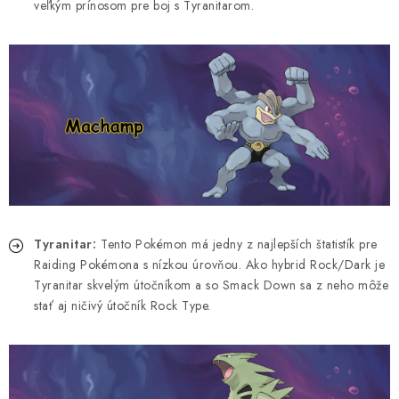
veľkým prínosom pre boj s Tyranitarom.
Tyranitar:
Tento Pokémon má jedny z najlepších štatistík pre
Raiding Pokémona s nízkou úrovňou. Ako hybrid Rock/Dark je
Tyranitar skvelým útočníkom a so Smack Down sa z neho môže
stať aj ničivý útočník Rock Type.