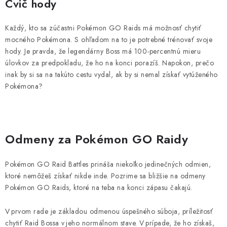
Cvič hody
Každý, kto sa zúčastni Pokémon GO Raids má možnosť chytiť
mocného Pokémona. S ohľadom na to je potrebné trénovať svoje
hody. Je pravda, že legendárny Boss má 100-percentnú mieru
úlovkov za predpokladu, že ho na konci porazíš. Napokon, prečo
inak by si sa na takúto cestu vydal, ak by si nemal získať vytúženého
Pokémona?
Odmeny za Pokémon GO Raidy
Pokémon GO Raid Battles prináša niekoľko jedinečných odmien,
ktoré nemôžeš získať nikde inde. Pozrime sa bližšie na odmeny
Pokémon GO Raids, ktoré na teba na konci zápasu čakajú.
V prvom rade je základou odmenou úspešného súboja, príležitosť
chytiť Raid Bossa v jeho normálnom stave. V prípade, že ho získaš,