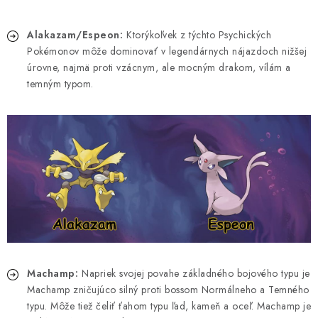
Alakazam/Espeon:
Ktorýkoľvek z týchto Psychických
Pokémonov môže dominovať v legendárnych nájazdoch nižšej
úrovne, najmä proti vzácnym, ale mocným drakom, vílám a
temným typom.
Machamp:
Napriek svojej povahe základného bojového typu je
Machamp zničujúco silný proti bossom Normálneho a Temného
typu. Môže tiež čeliť ťahom typu ľad, kameň a oceľ. Machamp je