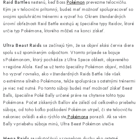
Raid Battles
nastanú, keď Boss
Pokémon
prevezme telocvičňu.
Kým je v telocvični prítomný, budeš mať možnosť spolupracovať so
svojimi spoluhráčmi trénermi a vyzvať ho. Okrem štandardných
úrovní obťažnosti Raid Battle existujú aj špeciálne typy Raidov, ktoré
určia typ Pokémona, ktorého môžeš na konci získať.
Ultra Beast Raids
sa začínajú tým, že sa objaví akási červia diera
spolu s už spomínaným odpočtom. V tomto prípade sa bojuje
s Pokémonom, ktorý pochádza z Ultra Space oblasti, objaveného
v regióne Alola. Keď sa už tento špeciálny Pokémon objaví, môžeš
ho vyzvať rovnako, ako v štandardných Raids Battle. Ide však
o extrémne silného Pokémona, takže spolupráca s ostatnými trénermi
je viac než nutná. Po tomto súboji budeš mať možnosť získať Beast
Balls, špeciálne Poké Bally určené práve na chytanie tohto typu
Pokémona. Počet získaných Ballov ale záleží od celkového priebehu
súboja, od toho koľko poškodení Pokémon utrpel, či ste telocvičňu
nakoniec ovládli a ako rýchlo ste
Pokémona
porazili. Ak sa vám
Bally v priebehu súboja minú, Ultra Beast Pokémon utečie.
Mega Raids
sa uskutočňujú v rovnakom duchu ako ostatné