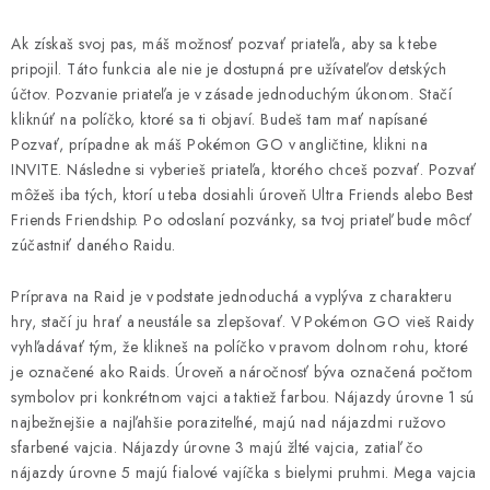
Ak získaš svoj pas, máš možnosť pozvať priateľa, aby sa k tebe
pripojil. Táto funkcia ale nie je dostupná pre užívateľov detských
účtov. Pozvanie priateľa je v zásade jednoduchým úkonom. Stačí
kliknúť na políčko, ktoré sa ti objaví. Budeš tam mať napísané
Pozvať, prípadne ak máš Pokémon GO v angličtine, klikni na
INVITE. Následne si vyberieš priateľa, ktorého chceš pozvať. Pozvať
môžeš iba tých, ktorí u teba dosiahli úroveň Ultra Friends alebo Best
Friends Friendship. Po odoslaní pozvánky, sa tvoj priateľ bude môcť
zúčastniť daného Raidu.
Príprava na Raid je v podstate jednoduchá a vyplýva z charakteru
hry, stačí ju hrať a neustále sa zlepšovať. V Pokémon GO vieš Raidy
vyhľadávať tým, že klikneš na políčko v pravom dolnom rohu, ktoré
je označené ako Raids. Úroveň a náročnosť býva označená počtom
symbolov pri konkrétnom vajci a taktiež farbou. Nájazdy úrovne 1 sú
najbežnejšie a najľahšie poraziteľné, majú nad nájazdmi ružovo
sfarbené vajcia. Nájazdy úrovne 3 majú žlté vajcia, zatiaľ čo
nájazdy úrovne 5 majú fialové vajíčka s bielymi pruhmi. Mega vajcia