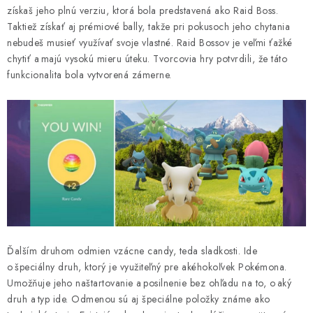
získaš jeho plnú verziu, ktorá bola predstavená ako Raid Boss.
Taktiež získať aj prémiové bally, takže pri pokusoch jeho chytania
nebudeš musieť využívať svoje vlastné. Raid Bossov je veľmi ťažké
chytiť a majú vysokú mieru úteku. Tvorcovia hry potvrdili, že táto
funkcionalita bola vytvorená zámerne.
Ďalším druhom odmien vzácne candy, teda sladkosti. Ide
o špeciálny druh, ktorý je využiteľný pre akéhokoľvek Pokémona.
Umožňuje jeho naštartovanie a posilnenie bez ohľadu na to, o aký
druh a typ ide. Odmenou sú aj špeciálne položky známe ako