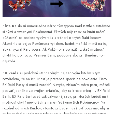
Elite Raids
sú mimoriadne náročným typom Raid Battle s extrémne
silnými a vzácnymi Pokémonmi. Elitných nájazdov sa budú môcť
zúčastniť iba osobne vyzývatelia a tréneri elitných Raid bossov.
Akonáhle sa vajce Pokémona vyliahne, budeš mať 45 minút na to,
aby si vyzval Raid bossa. Ak Pokémona porazíš, získaš možnosť
chytiť ho pomocou Premier Balls, podobne ako pri štandardnom
nájazde.
EX Raids
sú podobné štandardným nájazdovým bitkám s tým
rozdielom, že na ich účasť je potrebné špeciálne povolenie. Tieto
EX Raid Passy si musíš zarobiť. Navyše, získaním tohto pasu, môžeš
pozvať jedného zo svojich priateľov, aby sa k tebe pripojil v EX Raid
Battli.
EX Raid Battles sú exkluzívne nájazdy, pri ktorých budeš mať
možnosť chytiť niektorých z najvyhľadávanejších Pokémonov. Na
rozdiel od iných Raidov, v tomto prípade musíš byť pozvaný, aby si
sa ho mohol v konkrétnej telocvični a v konkrétnom čase zúčastniť.