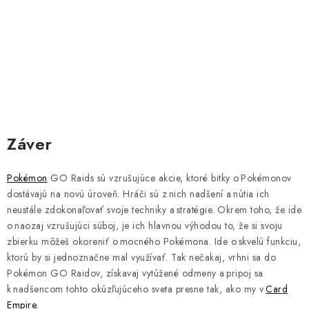
Záver
Pokémon
GO Raids sú vzrušujúce akcie, ktoré bitky o Pokémonov
dostávajú na novú úroveň. Hráči sú z nich nadšení a nútia ich
neustále zdokonaľovať svoje techniky a stratégie. Okrem toho, že ide
o naozaj vzrušujúci súboj, je ich hlavnou výhodou to, že si svoju
zbierku môžeš okoreniť o mocného Pokémona. Ide o skvelú funkciu,
ktorú by si jednoznačne mal využívať. Tak nečakaj, vrhni sa do
Pokémon GO Raidov, získavaj vytúžené odmeny a pripoj sa
k nadšencom tohto okúzľujúceho sveta presne tak, ako my v
Card
Empire
.