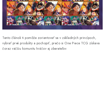
HIT PARADE
LEGO
HERNÉ PRÍSLUŠENSTVO
PLYŠOVÉ HRAČKY
Tento článok ti pomôže zorientovať sa v základných princípoch,
vybrať prvé produkty a pochopiť, prečo si One Piece TCG získava
čoraz väčšiu komunitu hráčov aj zberateľov.
STOLOVÉ HRY
FIGÚRKY
PREDOBJEDNÁVKY
BLOG
Ako nakupovať
Všeobecné obchodné podmienky