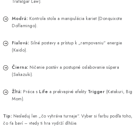
Trafalgar Law).
Modrá:
Kontrola stola a manipulácia kariet (Donquixote
Doflamingo).
Fialová:
Silné postavy a prístup k „rampovaniu“ energie
(Kaido).
Čierna:
Ničenie postáv a postupné oslabovanie súpera
(Sakazuki).
Žltá:
Práca s
Life
a prekvapivé efekty
Trigger
(Katakuri, Big
Mom).
Tip:
Nesleduj len „čo vyhráva turnaje“. Vyber si farbu podľa toho,
čo ťa baví – vtedy ti hra vydrží dlhšie.