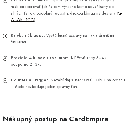
mali podporovať (ak ťa baví výrazne kombinovať karty do
silných ťahov, podobnú radosť z deckbuildingu nájdeš aj v
Yu-
Gi-Oh! TCG
).
Krivka nákladov:
Vyváž lacné postavy na tlak s drahšími
finišermi.
Pravidlo 4 kusov s rozumom:
Kľúčové karty 3–4×,
podporné 2–3×.
Counter a Trigger:
Nezabúdaj si nechávať DON!! na obranu
– často rozhoduje jeden správny ťah.
Nákupný postup na CardEmpire