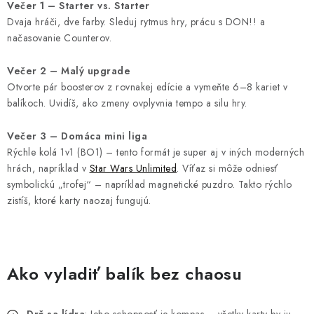
Večer 1 – Starter vs. Starter
Dvaja hráči, dve farby. Sleduj rytmus hry, prácu s DON!! a
načasovanie Counterov.
Večer 2 – Malý upgrade
Otvorte pár boosterov z rovnakej edície a vymeňte 6–8 kariet v
balíkoch. Uvidíš, ako zmeny ovplyvnia tempo a silu hry.
Večer 3 – Domáca mini liga
Rýchle kolá 1v1 (BO1) – tento formát je super aj v iných moderných
hrách, napríklad v
Star Wars Unlimited
. Víťaz si môže odniesť
symbolickú „trofej“ – napríklad magnetické puzdro. Takto rýchlo
zistíš, ktoré karty naozaj fungujú.
Ako vyladiť balík bez chaosu
Drž sa lídra
: Jeho schopnosť je kompas – všetky karty by ju