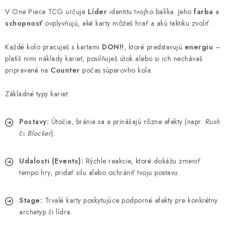
V One Piece TCG určuje
Líder
identitu tvojho balíka. Jeho
farba
a
schopnosť
ovplyvňujú, aké karty môžeš hrať a akú taktiku zvoliť.
Každé kolo pracuješ s kartami
DON!!
, ktoré predstavujú
energiu
–
platíš nimi náklady kariet, posilňuješ útok alebo si ich nechávaš
pripravené na
Counter
počas súperovho kola.
Základné typy kariet:
Postavy:
Útočia, bránia sa a prinášajú rôzne efekty (napr.
Rush
či
Blocker
).
Udalosti (Events):
Rýchle reakcie, ktoré dokážu zmeniť
tempo hry, pridať silu alebo ochrániť tvoju postavu.
Stage:
Trvalé karty poskytujúce podporné efekty pre konkrétny
archetyp či lídra.