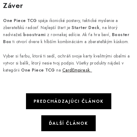
Záver
One Piece TCG
spája ikonické postavy, taktické myslenie a
zberateľskú radosť. Najlepší štart je
Starter Deck
, na ktorý
nadviažeš
boostrami
z rovnakej edície. Ak ťa hra baví,
Booster
Box
ti otvorí dvere k hlbším kombináciám a zberateľským kúskom.
Vyber si farbu, ktorá ti sedí, ochráň svoje karty kvalitnými obalmi a
vytvor si balík, ktorý nesie tvoj podpis. Všetky produkty nájdeš v
kategórii
One Piece TCG
na
CardEmpire.sk.
PREDCHÁDZAJÚCI ČLÁNOK
ĎALŠÍ ČLÁNOK