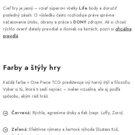
Cieľ hry je jasný – vziať súperovi všetky
Life
body a doručiť
posledný zásah. O výsledku často rozhoduje práve správne
načasovanie útoku, obrany a práce s
DON!!
zdrojmi.
Ak si chceš
rýchlo overiť detaily pravidiel a ikoniek na kartách, pozri si
oficiálne
pravidlá
.
Farby a štýly hry
Každá farba v One Piece TCG predstavuje iný herný štýl a filozofiu.
Vyber si tú, ktorá ti sedí najviac – nielen vizuálne, ale aj podľa
spôsobu, akým rád hráš.
Červená:
Rýchle, agresívne útoky a tlak (napr. Luffy, Zoro).
Zelená:
Efektívne výmeny a kartová výhoda (Eustass Kid,