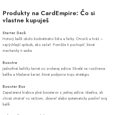
Produkty na CardEmpire: Čo si
vlastne kupuješ
Starter Deck
Hotový balík okolo konkrétneho lídra a farby. Otvoríš a hráš –
najrýchlejší spôsob, ako začať. Pomôže ti pochopiť, ktoré
mechaniky ti sedia.
Boostre
Jednotlivé balíčky kariet zo zvolenej edície. Skvelé na rozšírenie
balíka a hľadanie kariet, ktoré podporia tvoju stratégiu.
Booster Box
Zapečatená krabica plná boosterov z jednej edície. Ideálna, ak
chceš otvárať vo väčšom, zbierať alebo systematicky posilniť svoj
balík.