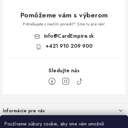
Pomôžeme vám s výberom
Potrebujete s niečím poradiť? Sme tu pre vás!
info
@
CardEmpire.sk
+421 910 209 900
Z
á
Informácie pre vás
p
ä
Ako nakupovať
Používame súbory cookie, aby sme vám umožnili
Prihlásenie