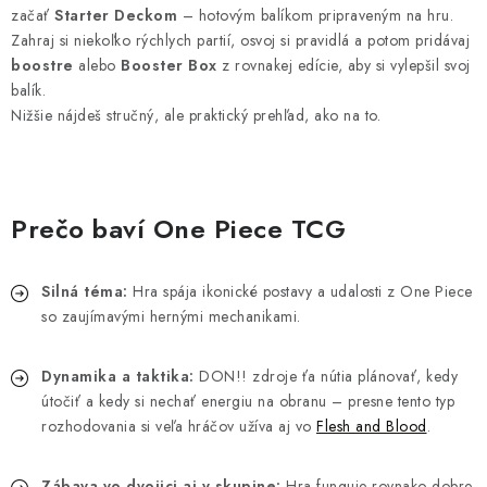
začať
Starter Deckom
– hotovým balíkom pripraveným na hru.
Zahraj si niekoľko rýchlych partií, osvoj si pravidlá a potom pridávaj
boostre
alebo
Booster Box
z rovnakej edície, aby si vylepšil svoj
balík.
Nižšie nájdeš stručný, ale praktický prehľad, ako na to.
Prečo baví One Piece TCG
Silná téma:
Hra spája ikonické postavy a udalosti z One Piece
so zaujímavými hernými mechanikami.
Dynamika a taktika:
DON!! zdroje ťa nútia plánovať, kedy
útočiť a kedy si nechať energiu na obranu – presne tento typ
rozhodovania si veľa hráčov užíva aj vo
Flesh and Blood
.
Zábava vo dvojici aj v skupine:
Hra funguje rovnako dobre