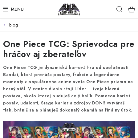
Prejsť
Hľad
na
obsah
blog
POKÉMON
One Piece TCG: Sprievodca pre
MAGIC THE GATHERING
hráčov aj zberateľov
ŠPORTY
One Piece TCG je dynamická kartová hra od spoločnosti
ZBERATEĽSKÉ KARTY
Bandai, ktorá prenáša postavy, frakcie a legendárne
momenty z populárneho anime sveta One Piece priamo na
herný stôl. V centre diania stojí Líder – tvoja hlavná
OSTATNÉ TCG
postava, okolo ktorej buduješ celý balík. Pomocou kariet
postáv, udalostí, Stage kariet a zdrojov DON!! vytváraš
VÝKUP KARIET
tlak, brániš sa a plánuješ dokonalý okamih na finálny útok.
KUSOVÉ KARTY