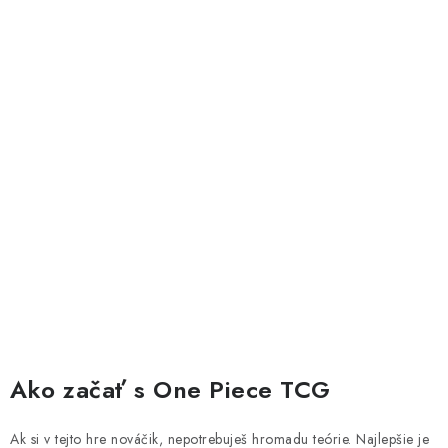
Podmienky ochrany osobných údajov a poučenie o Cookies
Kontakty
Doprava a platba
Práca v CardEmpire
Moja objednávka
Odstúpie od zmluvy formou elektronického formulára
Ako začať s One Piece TCG
Ak si v tejto hre nováčik, nepotrebuješ hromadu teórie. Najlepšie je