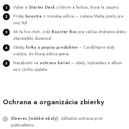
Vyber si
Starter Deck
s lídrom a farbou, ktoré ťa zaujmú.
Pridaj
boostre
z rovnakej edície – cielene hľadaj posily pre
svoj štýl.
Ak ťa hra chytí, zváž
Booster Box
pre väčšie otváranie alebo
zberateľskú skúsenosť.
Sleduj
fotky a popisy produktov
– CardEmpire vždy
uvádza, do ktorej edície patria.
Nezabudni na
ochranu kariet
– obaly, toploadery a album
sa ti rýchlo vyplatia.
Ochrana a organizácia zbierky
Sleeves (mäkké obaly):
Základná ochrana proti
poškriabaniu.