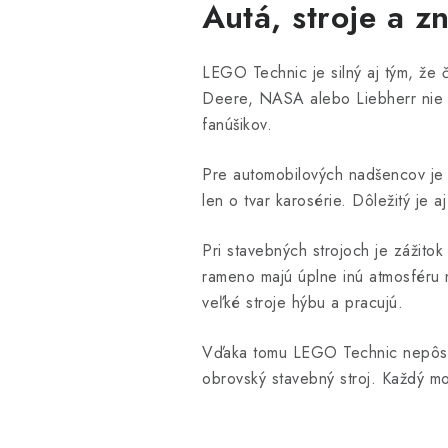
Autá, stroje a z
LEGO Technic je silný aj tým, že 
Deere, NASA alebo Liebherr nie sú 
fanúšikov.
Pre automobilových nadšencov je 
len o tvar karosérie. Dôležitý je a
Pri stavebných strojoch je zážito
rameno majú úplne inú atmosféru 
veľké stroje hýbu a pracujú.
Vďaka tomu LEGO Technic nepôsob
obrovský stavebný stroj. Každý mo