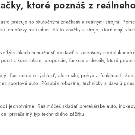
načky, ktoré poznáš z reálneho
často pracuje so skutočnými značkami a reálnymi strojmi. Porsc
len názvy na krabici. Sú to značky a stroje, ktoré majú vlastn
veľkým lákadlom možnosť postaviť si zmenšený model ikonické
j pocit z konštrukcie, proporcie, funkcie a detaily, ktoré pripom
k iný. Tam nejde o rýchlosť, ale o silu, pohyb a funkčnosť. Že
než športové auto. Pôsobia robustne, technicky a dávajú prie
í jednotvárne. Raz môžeš skladať pretekárske auto, inokedy 
del prináša iný typ technického zážitku.