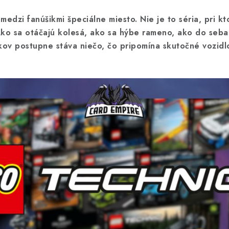
dzi fanúšikmi špeciálne miesto. Nie je to séria, pri kto
Ako sa otáčajú kolesá, ako sa hýbe rameno, ako do seb
kov postupne stáva niečo, čo pripomína skutočné vozidlo