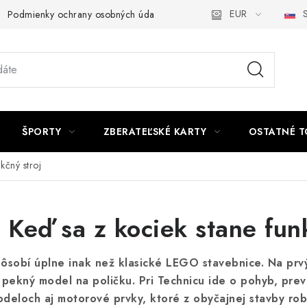
EUR
S
Podmienky ochrany osobných údajov a poučenie o Cookies
Kont
ŠPORTY
ZBERATEĽSKÉ KARTY
OSTATNÉ T
kčný stroj
Keď sa z kociek stane funk
pôsobí úplne inak než klasické LEGO stavebnice. Na prv
en pekný model na poličku. Pri Technicu ide o pohyb, pre
deloch aj motorové prvky, ktoré z obyčajnej stavby robi