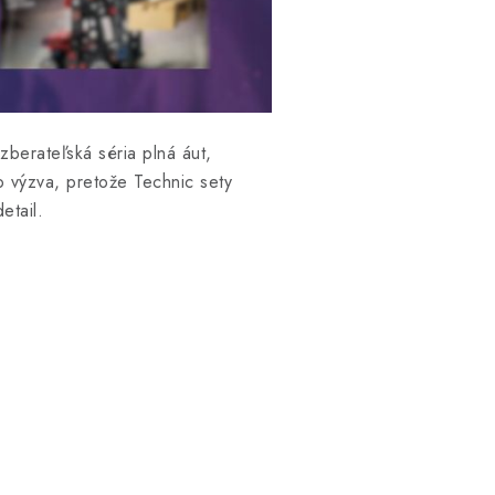
zberateľská séria plná áut,
o výzva, pretože Technic sety
etail.