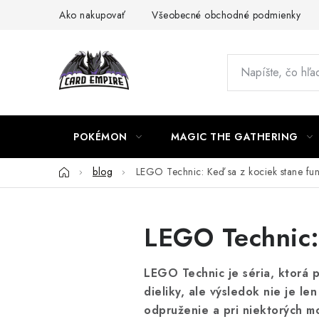
Prejsť
Ako nakupovať
Všeobecné obchodné podmienky
na
obsah
POKÉMON
MAGIC THE GATHERING
Domov
blog
LEGO Technic: Keď sa z kociek stane fun
LEGO Technic: 
LEGO Technic je séria, ktorá 
dieliky, ale výsledok nie je l
odpruženie a pri niektorých mo