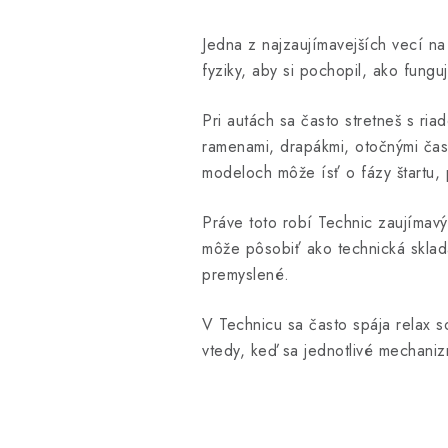
Jedna z najzaujímavejších vecí n
fyziky, aby si pochopil, ako fung
Pri autách sa často stretneš s ri
ramenami, drapákmi, otočnými čas
modeloch môže ísť o fázy štartu, p
Práve toto robí Technic zaujímav
môže pôsobiť ako technická sklad
premyslené.
V Technicu sa často spája relax 
vtedy, keď sa jednotlivé mechani