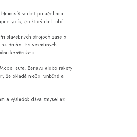
 Nemusíš sedieť pri učebnici
pne vidíš, čo ktorý diel robí.
Pri stavebných strojoch zase s
 na druhé. Pri vesmírnych
álnu konštrukciu.
Model auta, žeriavu alebo rakety
t, že skladá niečo funkčné a
am a výsledok dáva zmysel až