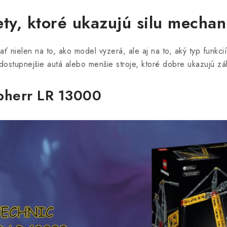
ty, ktoré ukazujú silu mechan
 nielen na to, ako model vyzerá, ale aj na to, aký typ funkcií
dostupnejšie autá alebo menšie stroje, ktoré dobre ukazujú zá
bherr LR 13000