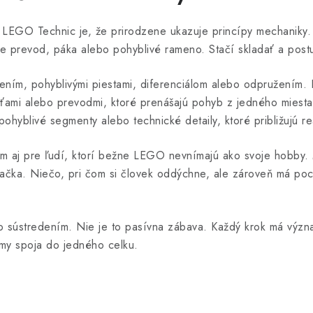
a LEGO Technic je, že prirodzene ukazuje princípy mechaniky.
uje prevod, páka alebo pohyblivé rameno. Stačí skladať a postu
adením, pohyblivými piestami, diferenciálom alebo odpružením. 
ťami alebo prevodmi, ktoré prenášajú pohyb z jedného miesta
ohyblivé segmenty alebo technické detaily, ktoré približujú re
ým aj pre ľudí, ktorí bežne LEGO nevnímajú ako svoje hobby. 
ačka. Niečo, pri čom si človek oddýchne, ale zároveň má poci
so sústredením. Nie je to pasívna zábava. Každý krok má význ
zmy spoja do jedného celku.