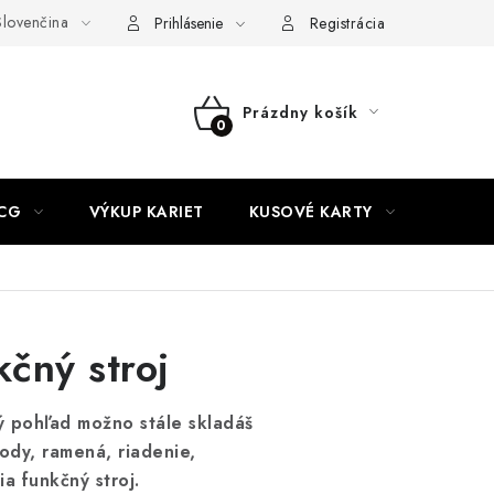
lovenčina
akty
Doprava a platba
Práca v CardEmpire
Moja objedn
Prihlásenie
Registrácia
Prázdny košík
NÁKUPNÝ
KOŠÍK
CG
VÝKUP KARIET
KUSOVÉ KARTY
HIT P
čný stroj
ý pohľad možno stále skladáš
vody, ramená, riadenie,
a funkčný stroj.