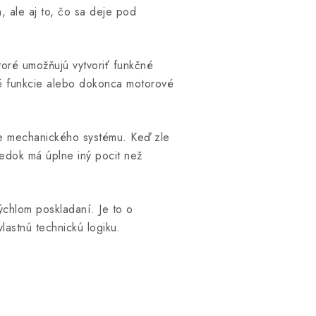
, ale aj to, čo sa deje pod
ktoré umožňujú vytvoriť funkčné
é funkcie alebo dokonca motorové
nie mechanického systému. Keď zle
edok má úplne iný pocit než
rýchlom poskladaní. Je to o
vlastnú technickú logiku.