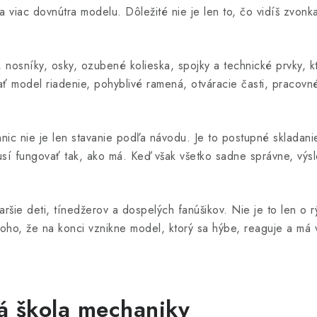
 viac dovnútra modelu. Dôležité nie je len to, čo vidíš zvonka
, nosníky, osky, ozubené kolieska, spojky a technické prvky, 
 model riadenie, pohyblivé ramená, otváracie časti, pracovn
hnic nie je len stavanie podľa návodu. Je to postupné sklada
sí fungovať tak, ako má. Keď však všetko sadne správne, výsl
aršie deti, tínedžerov a dospelých fanúšikov. Nie je to len o 
z toho, že na konci vznikne model, ktorý sa hýbe, reaguje a má 
á škola mechaniky