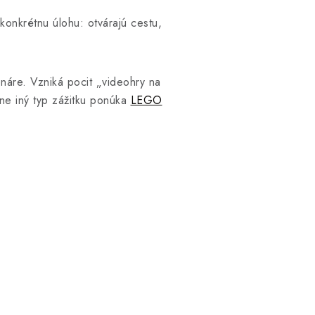
konkrétnu úlohu: otvárajú cestu,
náre. Vzniká pocit „videohry na
lne iný typ zážitku ponúka
LEGO