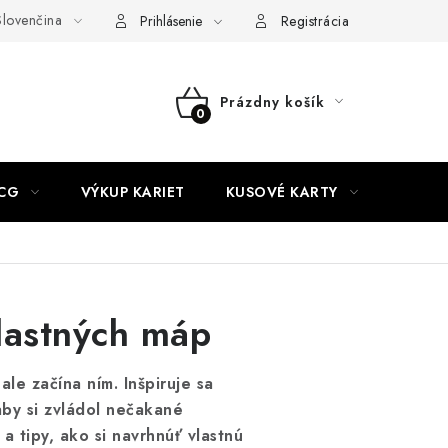
lovenčina
akty
Doprava a platba
Práca v CardEmpire
Moja objedn
Prihlásenie
Registrácia
Prázdny košík
NÁKUPNÝ
KOŠÍK
CG
VÝKUP KARIET
KUSOVÉ KARTY
HIT P
vlastných máp
le začína ním. Inšpiruje sa
aby si zvládol nečakané
a tipy, ako si navrhnúť vlastnú