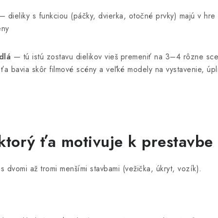
 dieliky s funkciou (páčky, dvierka, otočné prvky) majú v hre 
eny
dlá
— tú istú zostavu dielikov vieš premeniť na 3–4 rôzne sce
ťa bavia skôr filmové scény a veľké modely na vystavenie, úp
ktorý ťa motivuje k prestavbe
s dvomi až tromi menšími stavbami (vežička, úkryt, vozík).