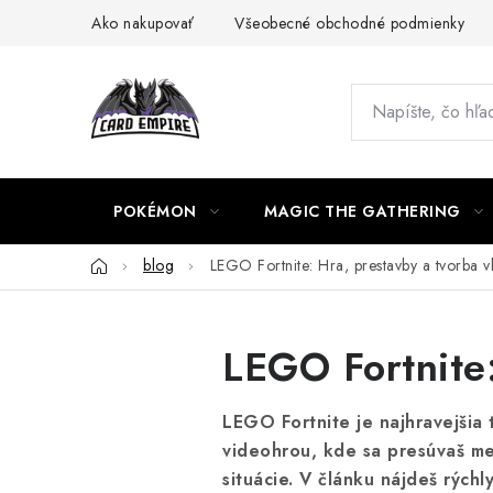
Prejsť
Ako nakupovať
Všeobecné obchodné podmienky
na
obsah
POKÉMON
MAGIC THE GATHERING
Domov
blog
LEGO Fortnite: Hra, prestavby a tvorba 
LEGO Fortnite:
LEGO Fortnite je najhravejšia 
videohrou, kde sa presúvaš med
situácie. V článku nájdeš rých