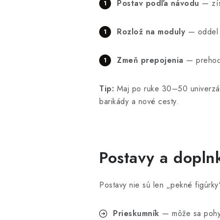
Postav podľa návodu
— zís
Rozlož na moduly
— oddel č
Zmeň prepojenia
— prehoď 
Tip:
Maj po ruke 30–50 univerzálny
barikády a nové cesty.
Postavy a doplnk
Postavy nie sú len „pekné figúrky
Prieskumník
— môže sa pohybo