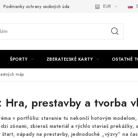
EUR
S
Podmienky ochrany osobných údajov a poučenie o Cookies
Kont
ŠPORTY
ZBERATEĽSKÉ KARTY
OSTATNÉ T
vlastných máp
 Hra, prestavby a tvorba 
téma v portfóliu: stavanie tu nekončí hotovým modelom, a
zi zónami, zbieraš materiál a rýchlo staviaš prekážky, 
ly štart, nápady na prestavby, jednoduché „výzvy“ na čas 