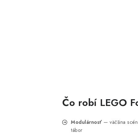
Čo robí LEGO Fo
Modulárnosť
— väčšina scén 
tábor