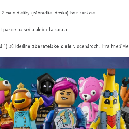
 malé dieliky (zábradlie, doska) bez sankcie
t pasce na seba alebo kamaráta
iál“) sú ideálne
zberateľské ciele
v scenároch. Hra hneď vie