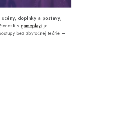
 scény, doplnky a postavy
,
činností v
gameplay
) je
 postupy bez zbytočnej teórie —