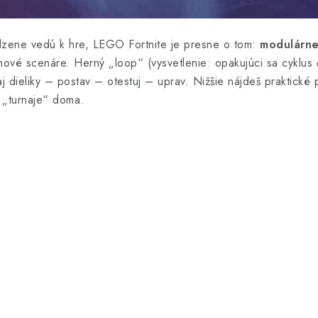
odzene vedú k hre, LEGO Fortnite je presne o tom:
modulárne
 nové scenáre.
Herný „loop“ (vysvetlenie: opakujúci sa cyklus 
j dieliky – postav – otestuj – uprav. Nižšie nájdeš praktické
 „turnaje“ doma.