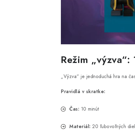
Režim „výzva“: 1
„Výzva“ je jednoduchá hra na čas
Pravidlá v skratke:
Čas:
10 minút
Materiál:
20 ľubovoľných die