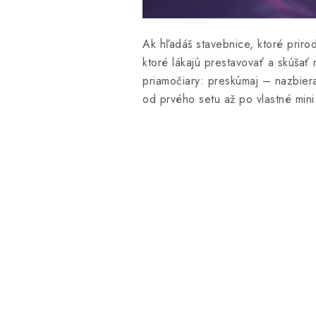
A
k hľadáš stavebnice, ktoré prir
ktoré lákajú prestavovať a skúšať
priamočiary
: preskúmaj – nazbiera
od prvého setu až po vlastné mini