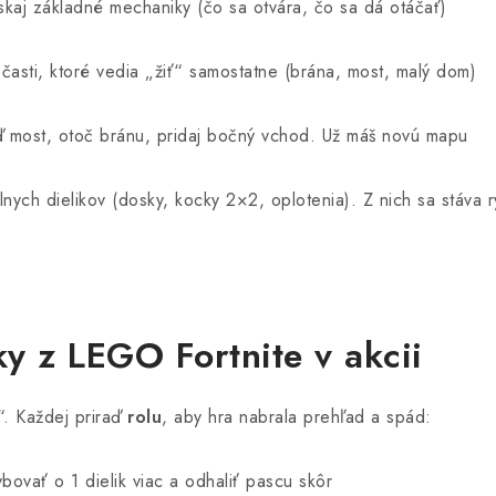
kaj základné mechaniky (čo sa otvára, čo sa dá otáčať)
asti, ktoré vedia „žiť“ samostatne (brána, most, malý dom)
most, otoč bránu, pridaj bočný vchod. Už máš novú mapu
ch dielikov (dosky, kocky 2×2, oplotenia). Z nich sa stáva rý
y z LEGO Fortnite v akcii
“. Každej priraď
rolu
, aby hra nabrala prehľad a spád:
vať o 1 dielik viac a odhaliť pascu skôr