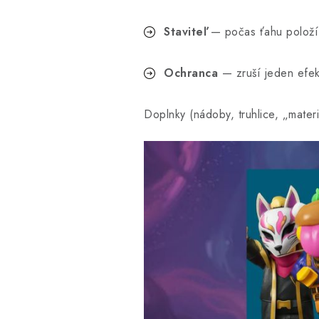
Staviteľ
— počas ťahu položí 2
Ochranca
— zruší jeden efek
Doplnky (nádoby, truhlice, „mater