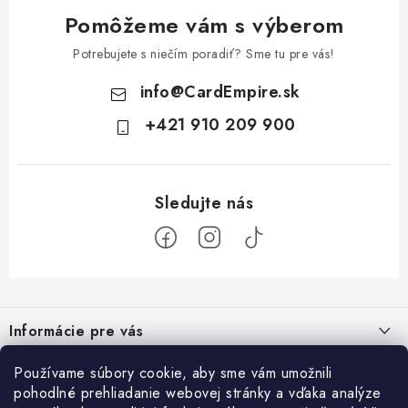
Pomôžeme vám s výberom
Potrebujete s niečím poradiť? Sme tu pre vás!
info
@
CardEmpire.sk
+421 910 209 900
Z
á
Informácie pre vás
p
ä
Ako nakupovať
Používame súbory cookie, aby sme vám umožnili
Prihlásenie
t
pohodlné prehliadanie webovej stránky a vďaka analýze
Všeobecné obchodné podmienky