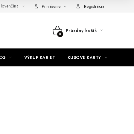
lovenčina
akty
Doprava a platba
Práca v CardEmpire
Moja objedn
Prihlásenie
Registrácia
Prázdny košík
NÁKUPNÝ
KOŠÍK
CG
VÝKUP KARIET
KUSOVÉ KARTY
HIT P