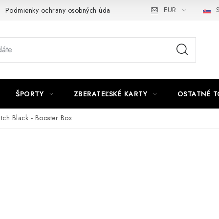
EUR
S
Podmienky ochrany osobných údajov a poučenie o Cookies
Kont
ŠPORTY
ZBERATEĽSKÉ KARTY
OSTATNÉ T
tch Black - Booster Box