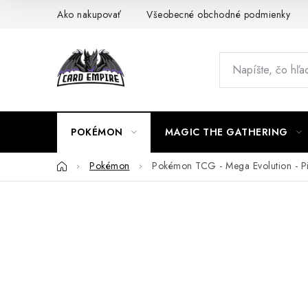
Prejsť
Ako nakupovať
Všeobecné obchodné podmienky
na
obsah
POKÉMON
MAGIC THE GATHERING
Domov
Pokémon
Pokémon TCG - Mega Evolution - Pi